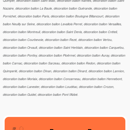
Quimper, décoration ballon Saint Malo, décoration ballon Nantes, décoration ballon Saint
Nazaire, décoration ballon La Baule, décoration ballon Guérande, décoration ballon
Pornichet, décoration ballon Paris, décoration ballon Boulogne Billancourt, décoration
ballon Neuilly sur Seine, décoration ballon Levallois Perret, décoration ballon Versailles,
décoration ballon Montreuil, décoration ballon Saint Denis, décoration ballon Créteil,
décoration ballon Courbevoie, décoration ballon Rezé, décoration ballon Vertou,
décoration ballon Orvault, décoration ballon Saint Herblain, décoration ballon Carquefou,
décoration ballon Pontivy, décoration ballon Ploërmel, décoration ballon Auray, décoration
ballon Carnac, décoration ballon Sarzeau, décoration ballon Redon, décoration ballon
Quimperlé, décoration ballon Dinan, décoration ballon Dinard, décoration ballon Lannion,
décoration ballon Morlaix, décoration ballon Concarneau, décoration ballon Hennebont,
décoration ballon Lanester, décoration ballon Loudéac, décoration ballon Crozon,
décoration ballon Guidel, décoration ballon Pont l’Abbé.