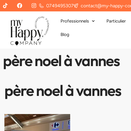
0749495307
contact@my-happy-co
Professionnels
Particulier
Blog
père noel à vannes
père noel à vannes