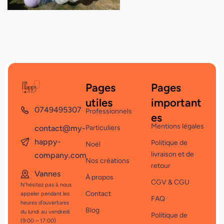
Pages
Pages
utiles
important
0749495307
Professionnels
es
Mentions légales
contact@my-
Particuliers
happy-
Politique de
Noël
livraison et de
company.com
Nos créations
retour
Vannes
À propos
CGV & CGU
N’hésitez pas à nous
Contact
appeler pendant les
FAQ
heures d’ouvertures
Blog
du lundi au vendredi
Politique de
(9:00 – 17:00)