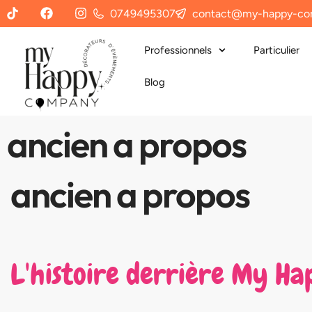
0749495307
contact@my-happy-co
Professionnels
Particulier
Blog
ancien a propos
ancien a propos
L'histoire derrière My H