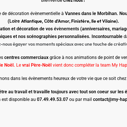
Bienvenue
chez nous !
ale de décoration évènementielle à
Vannes dans le Morbihan. Nou
Atlantique
d’Amor, Finistère, Ile et Vilaine).
(Loire
, Côte
ation et décoration de vos
évènements
(anniversaires, mariag
niques et nos scénographies personnalisées. Incontournable
d
z-nous égayer vos moments spéciaux avec une touche de créativi
es
centres commerciaux
grâce à nos animations de point de ve
de Noël.
Le
vrai Père-Noël
vient donc compléter la team My Hap
s dans les évènements heureux de votre vie que ce soit chez 
-être au travail et travaille toujours avec tout son coeur sur l
m
est disponible au
07.49.49.53.07
ou par mail
contact@my-ha