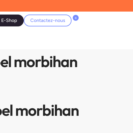
0
E-Shop
Contactez-nous
oel morbihan
noel morbihan