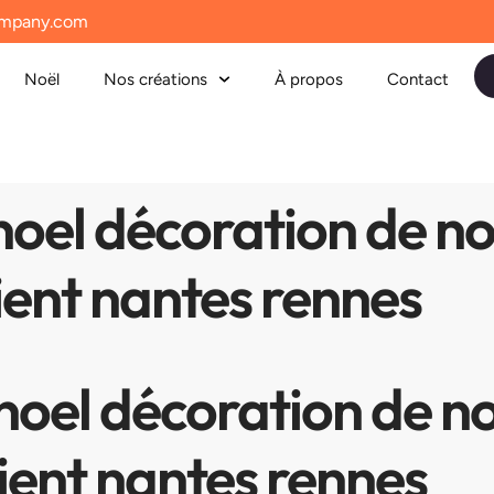
mpany.com
Noël
Nos créations
À propos
Contact
 noel décoration de n
ient nantes rennes
 noel décoration de 
ient nantes rennes