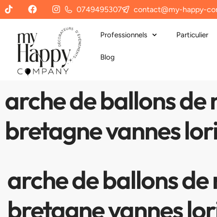
0749495307
contact@my-happy-co
Professionnels
Particulier
Blog
arche de ballons de
bretagne vannes lor
arche de ballons de
bretagne vannes lor