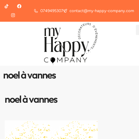
0749495307
contact@my-happy-company.com
noel à vannes
noel à vannes