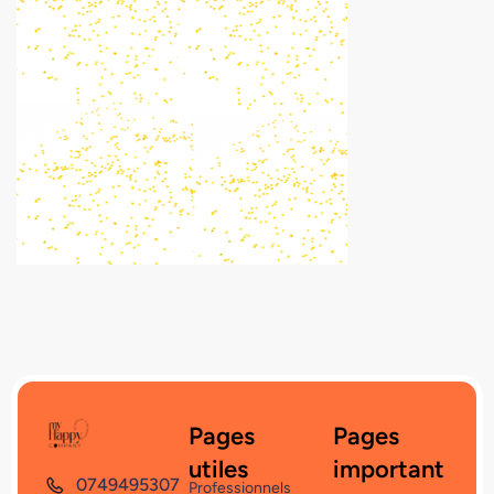
Pages
Pages
utiles
important
0749495307
Professionnels