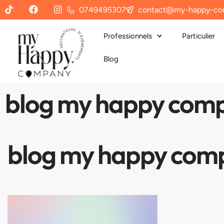
0749495307
contact@my-happy-co
Professionnels
Particulier
Blog
blog my happy com
blog my happy com