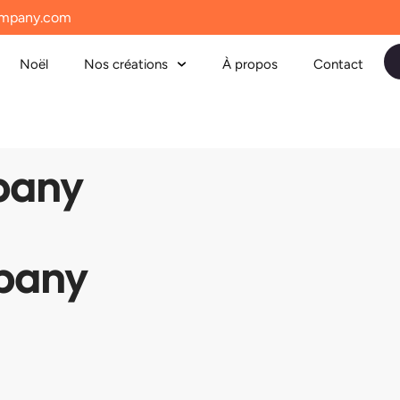
mpany.com
Noël
Nos créations
À propos
Contact
pany
pany