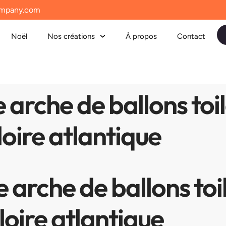
mpany.com
Noël
Nos créations
À propos
Contact
arche de ballons toi
oire atlantique
arche de ballons toi
oire atlantique