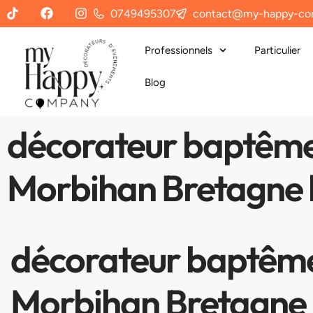
0749495307
contact@my-happy-co
Professionnels
Particulier
Blog
décorateur baptême 
Morbihan Bretagne l
décorateur baptême 
Morbihan Bretagne l