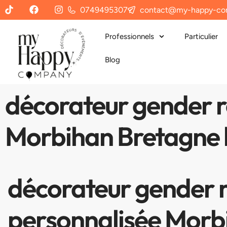
0749495307
contact@my-happy-co
Professionnels
Particulier
Blog
décorateur gender re
Morbihan Bretagne l
décorateur gender re
personnalisée Morbi