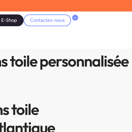
0
E-Shop
Contactez-nous
s toile personnalisée
s toile
tlantique