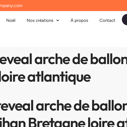
mpany.com
Noël
Nos créations
À propos
Contact
veal arche de ballon
oire atlantique
veal arche de ballon
han Bretagne loire a