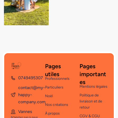
Pages
Pages
utiles
important
0749495307
Professionnels
es
Mentions légales
contact@my-
Particuliers
happy-
Politique de
Noël
livraison et de
company.com
Nos créations
retour
Vannes
À propos
CGV & CGU
N’hésitez pas à nous