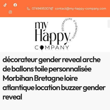
0749495307
contact@my-happy-company.com
décorateur gender reveal arche
de ballons toile personnalisée
Morbihan Bretagne loire
atlantique location buzzer gender
reveal