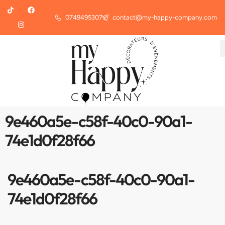
0749495307
contact@my-happy-company.com
9e460a5e-c58f-40c0-90a1-
74e1d0f28f66
9e460a5e-c58f-40c0-90a1-
74e1d0f28f66