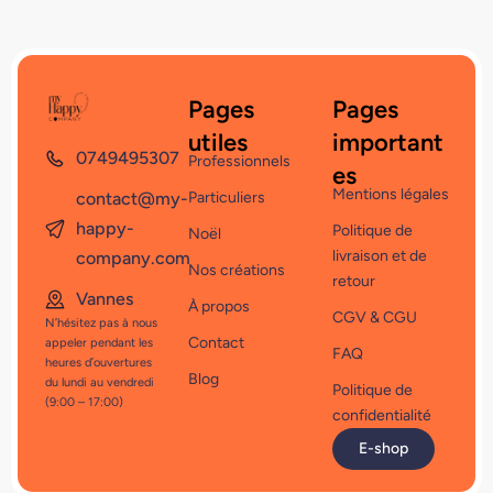
Pages
Pages
utiles
important
0749495307
Professionnels
es
Mentions légales
contact@my-
Particuliers
happy-
Politique de
Noël
livraison et de
company.com
Nos créations
retour
Vannes
À propos
CGV & CGU
N’hésitez pas à nous
Contact
appeler pendant les
FAQ
heures d’ouvertures
Blog
du lundi au vendredi
Politique de
(9:00 – 17:00)
confidentialité
E-shop