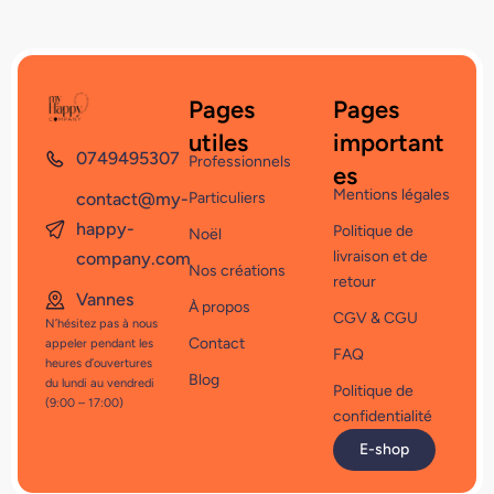
Pages
Pages
utiles
important
0749495307
Professionnels
es
Mentions légales
contact@my-
Particuliers
happy-
Politique de
Noël
livraison et de
company.com
Nos créations
retour
Vannes
À propos
CGV & CGU
N’hésitez pas à nous
Contact
appeler pendant les
FAQ
heures d’ouvertures
Blog
du lundi au vendredi
Politique de
(9:00 – 17:00)
confidentialité
E-shop