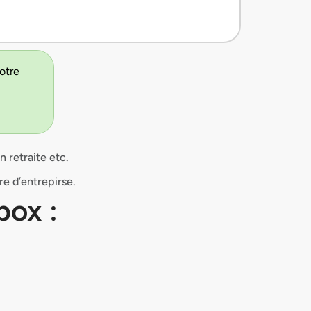
votre
 retraite etc.
e d’entrepirse.
box :