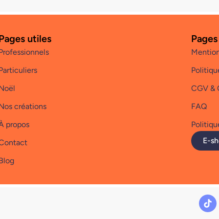
Pages utiles
Pages
Professionnels
Mention
Particuliers
Politiqu
Noël
CGV &
Nos créations
FAQ
À propos
Politiqu
E-s
Contact
Blog