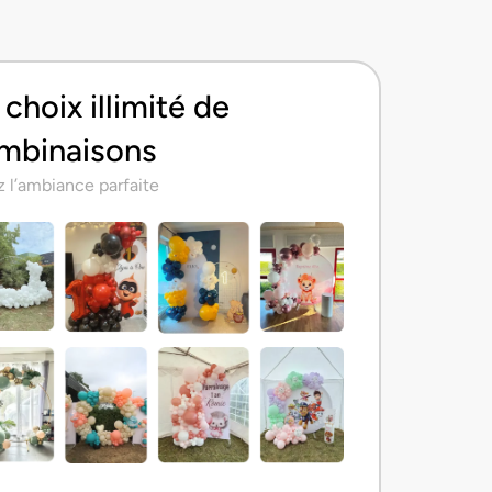
choix illimité de
mbinaisons
 l’ambiance parfaite