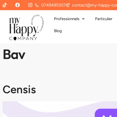
0749495307
contact@my-happy-co
Professionnels
Particulier
Blog
Bav
Censis