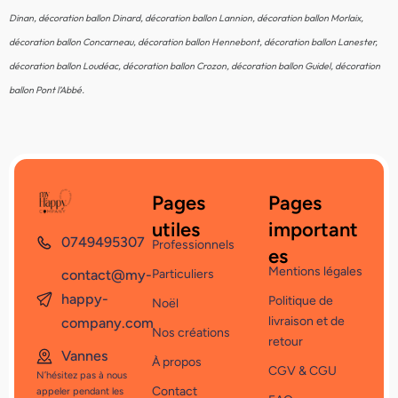
Dinan, décoration ballon Dinard, décoration ballon Lannion, décoration ballon Morlaix,
décoration ballon Concarneau, décoration ballon Hennebont, décoration ballon Lanester,
décoration ballon Loudéac, décoration ballon Crozon, décoration ballon Guidel, décoration
ballon Pont l’Abbé.
Pages
Pages
utiles
important
0749495307
Professionnels
es
Mentions légales
contact@my-
Particuliers
happy-
Politique de
Noël
livraison et de
company.com
Nos créations
retour
Vannes
À propos
CGV & CGU
N’hésitez pas à nous
Contact
appeler pendant les