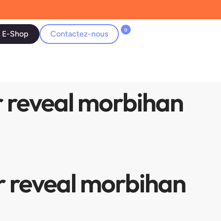
0
E-Shop
Contactez-nous
 reveal morbihan
r reveal morbihan