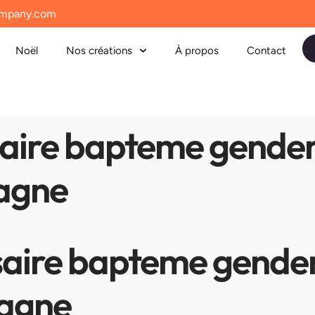
mpany.com
Noël
Nos créations
À propos
Contact
saire bapteme gender
tagne
saire bapteme gende
tagne