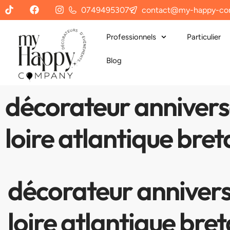
0749495307
contact@my-happy-co
Professionnels
Particulier
Blog
décorateur anniver
loire atlantique bre
décorateur anniver
loire atlantique bre