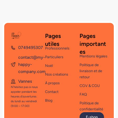
Pages
Pages
utiles
important
0749495307
Professionnels
es
Mentions légales
contact@my-
Particuliers
happy-
Politique de
Noël
livraison et de
company.com
Nos créations
retour
Vannes
À propos
CGV & CGU
N’hésitez pas à nous
Contact
appeler pendant les
FAQ
heures d’ouvertures
Blog
du lundi au vendredi
Politique de
(9:00 – 17:00)
confidentialité
E-shop