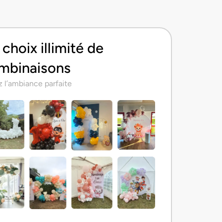
choix illimité de
mbinaisons
 l’ambiance parfaite