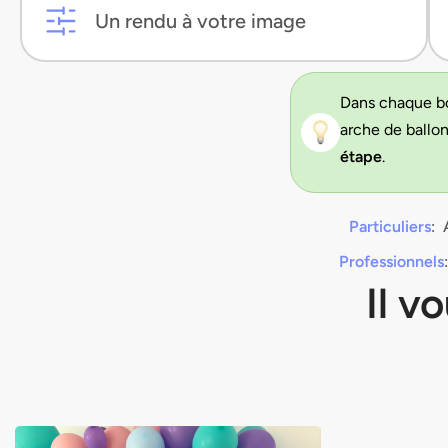
Un rendu à votre image
Dans chaque b
arche de ballo
étape
.
Particuliers
: 
Professionnels
Il v