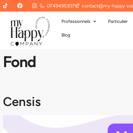
0749495307
contact@my-happy-co
Professionnels
Particulier
Blog
Fond
Censis