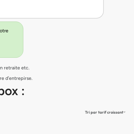
votre
 retraite etc.
e d’entrepirse.
box :
Tri par tarif croissant