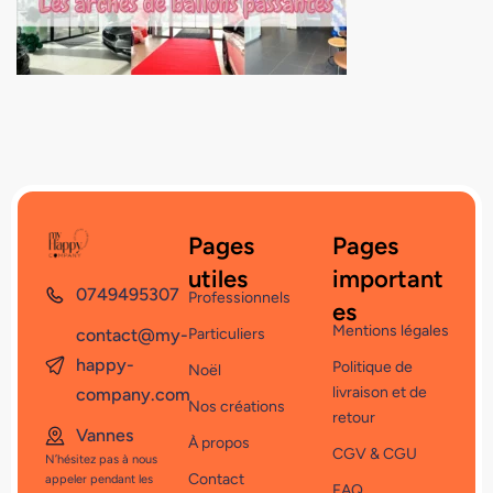
Pages
Pages
utiles
important
0749495307
Professionnels
es
Mentions légales
contact@my-
Particuliers
happy-
Politique de
Noël
livraison et de
company.com
Nos créations
retour
Vannes
À propos
CGV & CGU
N’hésitez pas à nous
Contact
appeler pendant les
FAQ