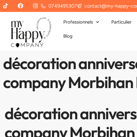
0749495307
contact@my-happy-co
Professionnels
Particulier
Blog
décoration annivers
company Morbihan B
décoration annivers
company Morbihan B