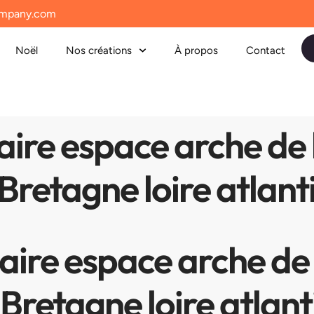
mpany.com
Noël
Nos créations
À propos
Contact
aire espace arche de
retagne loire atlant
aire espace arche de
retagne loire atlant