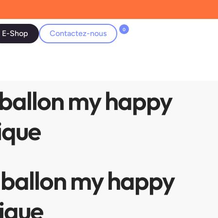
0
E-Shop
Contactez-nous
 ballon my happy
ique
 ballon my happy
ique