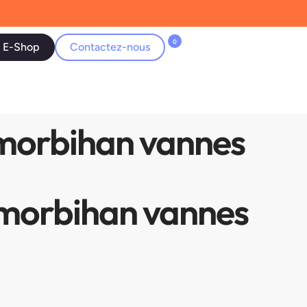
0
E-Shop
Contactez-nous
 morbihan vannes
e morbihan vannes