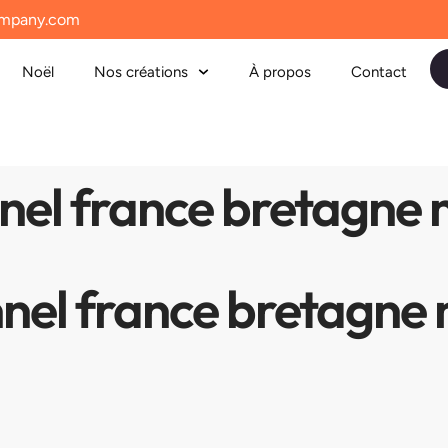
mpany.com
Noël
Nos créations
À propos
Contact
nnel france bretagne
nnel france bretagn